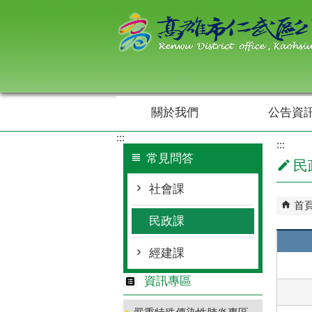
跳到主要內容區塊
關於我們
公告資
:::
:::
常見問答
民
社會課
首
民政課
經建課
資訊專區