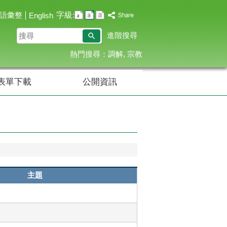
字級:
語彙整
English
搜
進階搜尋
尋
熱門搜尋：
調解
宗教
表單下載
公開資訊
主題