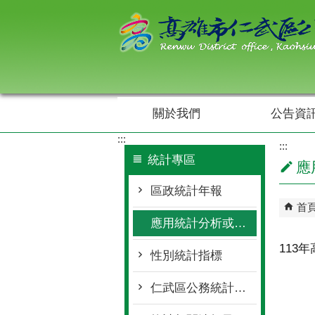
跳到主要內容區塊
關於我們
公告資
:::
:::
統計專區
應
區政統計年報
首
應用統計分析或統計通報
113
性別統計指標
仁武區公務統計報表查詢