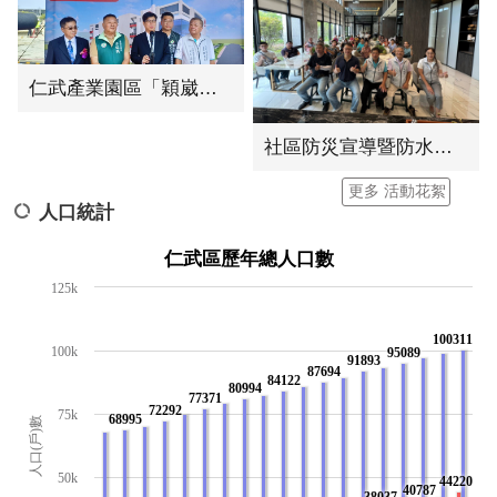
仁武產業園區「穎崴科技」新廠動土典禮
社區防災宣導暨防水閘門演練
更多 活動花絮
人口統計
仁武區歷年總人口數
125k
100311
100k
95089
91893
87694
84122
80994
77371
72292
75k
68995
人口(戶)數
50k
44220
40787
38037