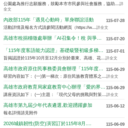
公園處為推行志願服務，鼓勵本市市民參與社會服務，協助....
詳
全文
內政部115年「遇見心動時」單身聯誼活動
115-07-28
活動詳情及報名方式請參閱活動網頁（https://w....
詳全文
高雄市稅捐稽徵處舉辦「AI召集令！稅 與爭鋒....
115-07-20
「115年度客語能力認證」基礎級暨初級多梯次....
115-07-01
旨揭認證於115年10月至12月分別於臺東、高雄、花....
詳全文
高雄市政府原住民事務委員會辦理「115年度原....
115-06-29
研習內容如下： (一)第一梯次：原住民族教育體系之....
詳全文
高雄市政府教育局家庭教育中心辦理「愛的界線新....
115-06-29
講座資訊如下： (一)主題：「現代父母的挑戰與對策....
詳全文
高雄市第九屆少年代表遴選,歡迎踴躍參加
115-06-12
報名詳情請見附件
2026城鎮韌性(防空)演習訂於115年8月....
115-06-09