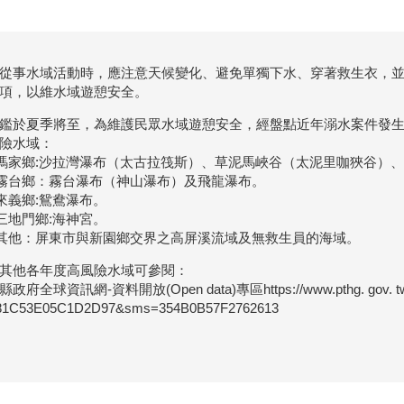
從事水域活動時，應注意天候變化、避免單獨下水、穿著救生衣，
項，以維水域遊憩安全。
鑑於夏季將至，為維護民眾水域遊憩安全，經盤點近年溺水案件發
險水域：
)瑪家鄉:沙拉灣瀑布（太古拉筏斯）、草泥馬峽谷（太泥里咖狹谷）
)霧台鄉：霧台瀑布（神山瀑布）及飛龍瀑布。
)來義鄉:鴛鴦瀑布。
)三地門鄉:海神宮。
)其他：屏東市與新園鄉交界之高屏溪流域及無救生員的海域。
其他各年度高風險水域可參閱：
政府全球資訊網-資料開放(Open data)專區https://www.pthg. gov. tw/ Cu
81C53E05C1D2D97&sms=354B0B57F2762613