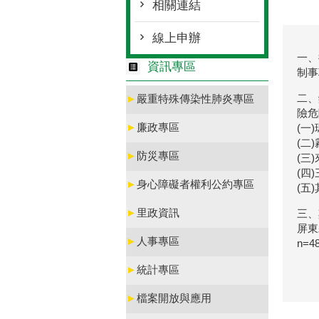
相關連結
線上申辦
一、
資訊專區
制事
二、
►
嚴重特殊傳染性肺炎專區
險危
►
廉政專區
(一
(二
►
防災專區
(三
(四
►
身心障礙者權利公約專區
(五
►
里政資訊
三、
屏東縣
►
人事專區
n=4
►
統計專區
►
檔案開放與應用