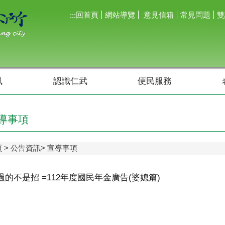
回首頁
網站導覽
意見信箱
常見問題
雙
:::
訊
認識仁武
便民服務
導事項
頁
公告資訊
宣導事項
過的不是招 =112年度國民年金廣告(婆媳篇)