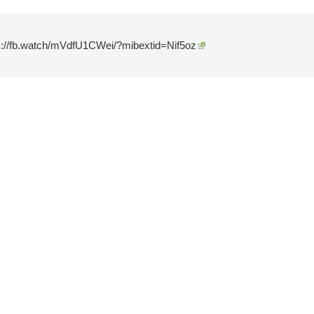
s://fb.watch/mVdfU1CWei/?mibextid=Nif5oz