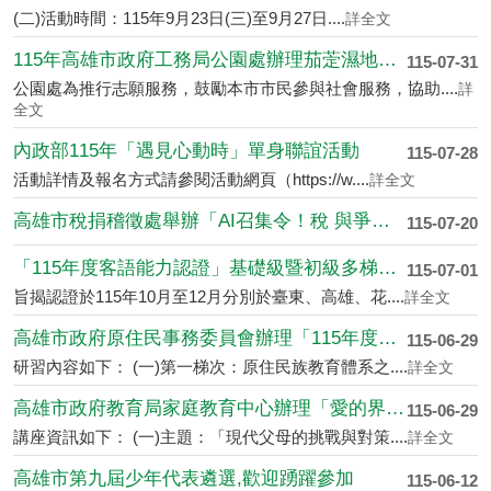
(二)活動時間：115年9月23日(三)至9月27日....
詳全文
115年高雄市政府工務局公園處辦理茄萣濕地志....
115-07-31
公園處為推行志願服務，鼓勵本市市民參與社會服務，協助....
詳
全文
內政部115年「遇見心動時」單身聯誼活動
115-07-28
活動詳情及報名方式請參閱活動網頁（https://w....
詳全文
高雄市稅捐稽徵處舉辦「AI召集令！稅 與爭鋒....
115-07-20
「115年度客語能力認證」基礎級暨初級多梯次....
115-07-01
旨揭認證於115年10月至12月分別於臺東、高雄、花....
詳全文
高雄市政府原住民事務委員會辦理「115年度原....
115-06-29
研習內容如下： (一)第一梯次：原住民族教育體系之....
詳全文
高雄市政府教育局家庭教育中心辦理「愛的界線新....
115-06-29
講座資訊如下： (一)主題：「現代父母的挑戰與對策....
詳全文
高雄市第九屆少年代表遴選,歡迎踴躍參加
115-06-12