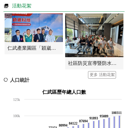
活動花絮
仁武產業園區「穎崴科技」新廠動土典禮
社區防災宣導暨防水閘門演練
更多 活動花絮
人口統計
仁武區歷年總人口數
125k
100311
100k
95089
91893
87694
84122
80994
77371