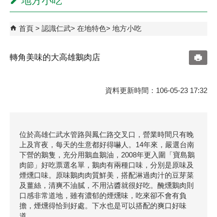
地方小吃
首頁
認識仁武
在地特色
地方小吃
轉角美味的大高雄鵝肉店
資料更新時間：106-05-23 17:32
位於高雄仁武水管路與鳳仁路交叉口，營業時間只有晚
上及宵夜，每天的生意都好得嚇人。14年來，嚴選台南
下營的鵝隻，充分用鵝血鵝油，2008年更入圍「寶島鵝
肉節」好吃票選名單，鵝肉有兩種口味，分別是原味及
煙燻口味。原味鵝肉肉質鮮美，搭配淋過肉汁的豆芽菜
及薑絲，清爽不油膩，不用沾醬就很好吃。醃燻鵝肉則
口感非常道地，雖有濃郁的煙燻味，吃來卻不會有負
擔，煙燻得恰到好處。下水也是可以搭配的爽口好味
道。