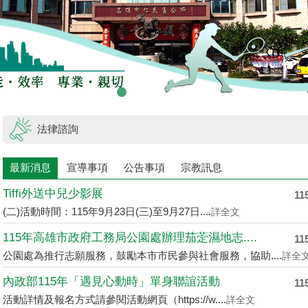
法律諮詢
最新消息
宣導事項
公告事項
宗教訊息
Tiffi外送中兒少影展
11
(二)活動時間：115年9月23日(三)至9月27日....
詳全文
115年高雄市政府工務局公園處辦理茄萣濕地志....
11
公園處為推行志願服務，鼓勵本市市民參與社會服務，協助....
詳全
內政部115年「遇見心動時」單身聯誼活動
11
活動詳情及報名方式請參閱活動網頁（https://w....
詳全文