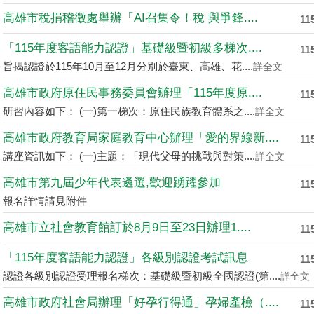
高雄市稅捐稽徵處舉辦「AI召集令！稅 與爭鋒....
11
「115年度客語能力認證」基礎級暨初級多梯次....
11
旨揭認證於115年10月至12月分別於臺東、高雄、花....
詳全文
高雄市政府原住民事務委員會辦理「115年度原....
11
研習內容如下： (一)第一梯次：原住民族教育體系之....
詳全文
高雄市政府教育局家庭教育中心辦理「愛的界線新....
11
講座資訊如下： (一)主題：「現代父母的挑戰與對策....
詳全文
高雄市第九屆少年代表遴選,歡迎踴躍參加
11
報名詳情請見附件
高雄市立社會教育館訂於8月9日至23日辦理1....
11
「115年度客語能力認證」各級別認證考試訊息
11
認證各級別認證受理報名梯次：基礎級暨初級全國認證(第....
詳全文
高雄市政府社會局辦理「好孕行得通」孕婦產檢（....
11