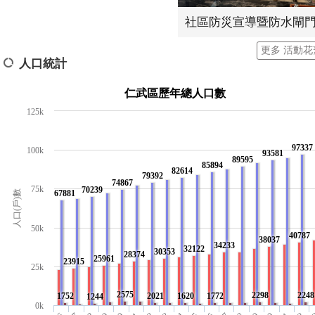
更多 活動花
人口統計
仁武區歷年總人口數
125k
97337
100k
93581
89595
85894
82614
79392
74867
75k
70239
人口(戶)數
67881
50k
40787
38037
34233
32122
30353
28374
25961
23915
25k
2575
2298
2248
1752
2021
1620
1772
1244
0k