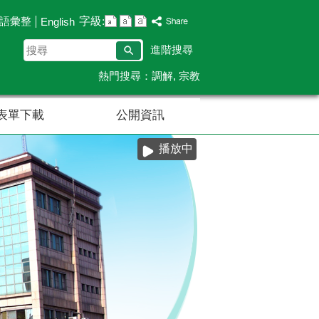
字級:
語彙整
English
搜
進階搜尋
尋
熱門搜尋：
調解
宗教
表單下載
公開資訊
播放中