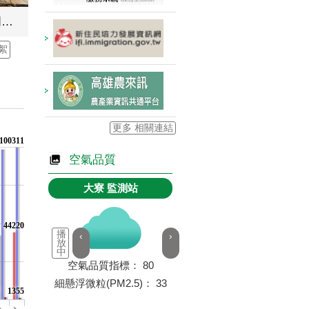
社區防災宣導暨防水閘門演練
絮
更多 相關連結
100311
空氣品質
大寮
監測站
44220
播
‹
›
放
中
空氣品質指標：
80
細懸浮微粒(PM2.5)：
33
1355