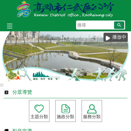
跳到主要內容區塊
搜
尋
播放中
:::
分眾導覽
主題分類
施政分類
服務分類