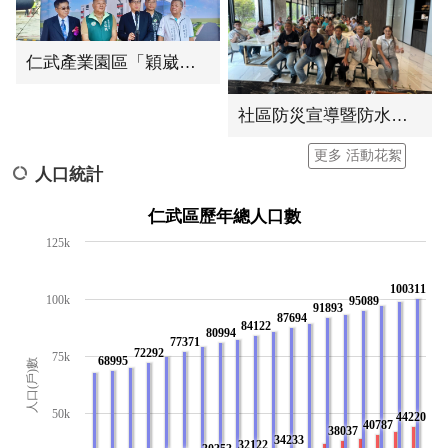
仁武產業園區「穎崴科技」新廠動土典禮
社區防災宣導暨防水閘門演練
更多 活動花絮
人口統計
仁武區歷年總人口數
125k
100311
100k
95089
91893
87694
84122
80994
77371
72292
75k
68995
人口(戶)數
50k
44220
40787
38037
34233
32122