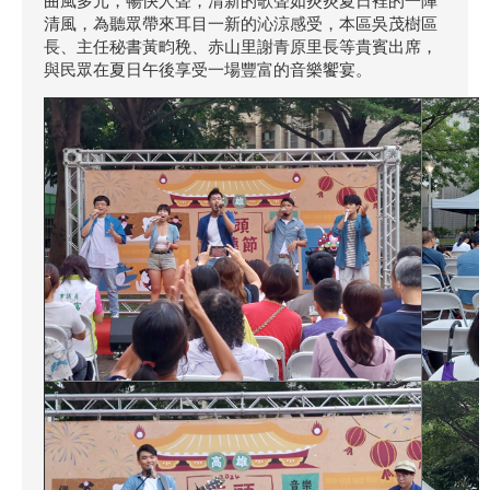
曲風多元，暢快人聲，清新的歌聲如炎炎夏日裡的一陣
清風，為聽眾帶來耳目一新的沁涼感受，本區吳茂樹區
長、主任秘書黃畇䅋、赤山里謝青原里長等貴賓出席，
與民眾在夏日午後享受一場豐富的音樂饗宴。