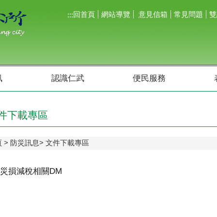
回首頁
網站導覽
意見信箱
常見問題
雙
:::
訊
認識仁武
便民服務
件下載專區
頁
防災訊息
文件下載專區
災損減稅相關DM