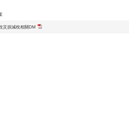
案
稅災損減稅相關DM