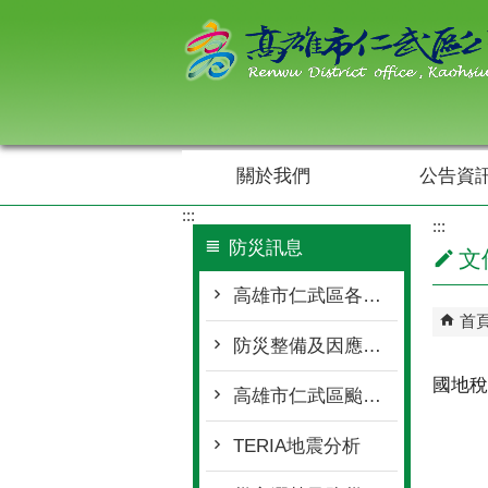
跳到主要內容區塊
關於我們
公告資
:::
:::
防災訊息
文
高雄市仁武區各單位聯繫窗口
首
防災整備及因應作為
國地稅
高雄市仁武區颱風豪雨期間開放車輛臨時停放處所
TERIA地震分析