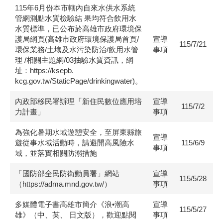
115年6月份本市轄內自來水供水系統
管網測點水質檢驗結 果均符合飲用水
水質標準，已公布於高雄市政府環境保
護局網頁(高雄市政府環境保護局首頁/
宣導
115/7/21
環保業務/土壤及水污染防治/飲用水管
事項
理 /相關主題網/03抽驗水質資訊，網
址：https://ksepb.
kcg.gov.tw/StaticPage/drinkingwater)。
內政部移民署辦理「新住民數位應用培
宣導
115/7/2
力計畫」
事項
為強化暑期水域遊憩安全，至屏東縣旅
宣導
遊從事水域活動時，請避開高風險水
115/6/9
事項
域，並落實相關防溺措施
「國防部全民防衛動員署」網站
宣導
115/5/28
（https://adma.mnd.gov.tw/）
事項
多媒體電子書高雄市簡介《浪•潮高
宣導
115/5/27
雄》（中、英、 日文版），歡迎點閱
事項