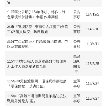
告
仁武區公告明(115)年休耕、轉作（綠
公告
114/12/2
色環境給付計畫）申報 作業期程
事項
本市『邊境防疫─東南亞入境勞工(含漁
公告
114/2/10
工)及船員檢疫』防疫措施
事項
高雄市仁武區公所性騷擾防治措施、申
公告
113/4/11
訴及懲戒規範
事項
民政
115年地方公職人員選舉高雄市投開票
課相
115/3/25
所工作人員選舉遴薦名冊
關表
單
115年中元普渡期間，環保局持續推廣
宣導
115/7/27
「環保祭祀、以功代金」
事項
115年「高雄市暑假期間登革熱防疫決
宣導
115/7/27
戰境外獎勵方 案」
事項