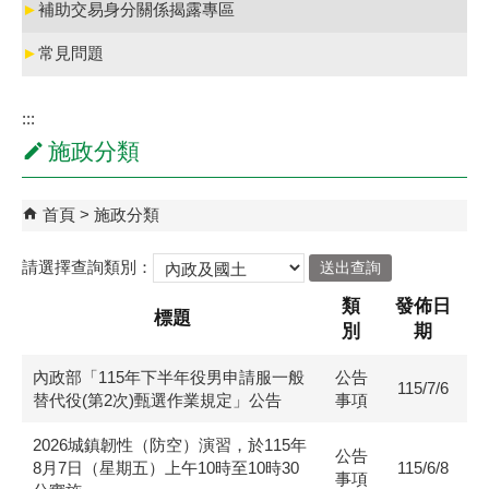
►
補助交易身分關係揭露專區
►
常見問題
:::
施政分類
首頁
施政分類
請選擇查詢類別：
類
發佈日
標題
別
期
內政部「115年下半年役男申請服一般
公告
115/7/6
替代役(第2次)甄選作業規定」公告
事項
2026城鎮韌性（防空）演習，於115年
公告
8月7日（星期五）上午10時至10時30
115/6/8
事項