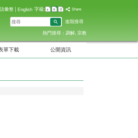
字級:
語彙整
English
搜
進階搜尋
尋
熱門搜尋：
調解
宗教
表單下載
公開資訊