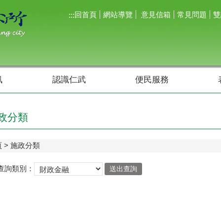
回首頁
網站導覽
意見信箱
常見問題
雙
:::
訊
認識仁武
便民服務
政分類
頁
施政分類
查詢類別：