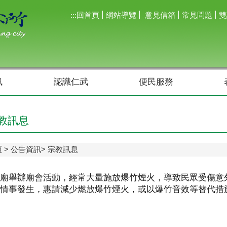
回首頁
網站導覽
意見信箱
常見問題
雙
:::
訊
認識仁武
便民服務
教訊息
頁
公告資訊
宗教訊息
廟舉辦廟會活動，經常大量施放爆竹煙火，導致民眾受傷意
情事發生，惠請減少燃放爆竹煙火，或以爆竹音效等替代措