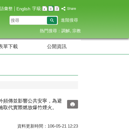
字級:
語彙整
English
搜
進階搜尋
尋
熱門搜尋：
調解
宗教
表單下載
公開資訊
外頻傳並影響公共安寧，為避
施取代實際燃放爆竹煙火。
資料更新時間：106-05-21 12:23