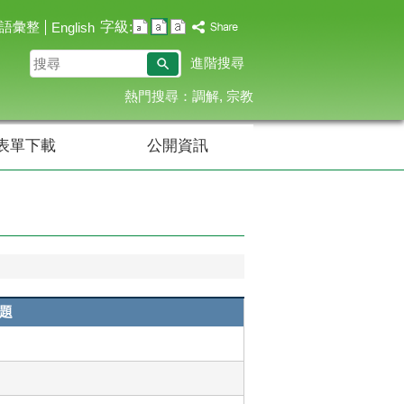
字級:
語彙整
English
搜
進階搜尋
尋
熱門搜尋：
調解
宗教
表單下載
公開資訊
題