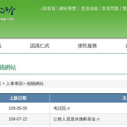
回首頁
網站導覽
意見信箱
常見問題
雙
:::
訊
認識仁武
便民服務
關網站
頁
人事專區
相關網站
上版日期
主
109-05-05
考試院
108-07-22
公務人員退休撫卹基金