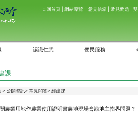
回首頁
網站導覽
意見信箱
常見問題
雙
:::
訊
認識仁武
便民服務
建課
頁
公開資訊
常見問答
經建課
關農業用地作農業使用證明書農地現場會勘地主指界問題？