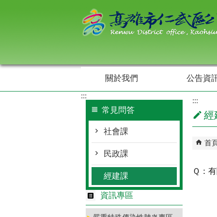
跳到主要內容區塊
關於我們
公告資
:::
:::
常見問答
經
社會課
首
民政課
Ｑ：有
經建課
資訊專區