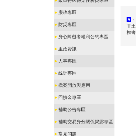
►
嚴重特殊傳染性肺炎專區
►
廉政專區
Ａ
：
►
防災專區
非土
權書
►
身心障礙者權利公約專區
►
里政資訊
►
人事專區
►
統計專區
►
檔案開放與應用
►
回饋金專區
►
補助公告專區
►
補助交易身分關係揭露專區
►
常見問題