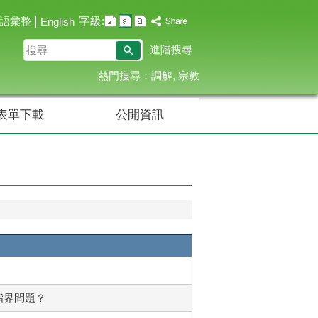
字級:
語彙整
English
搜
進階搜尋
尋
熱門搜尋：
調解
宗教
表單下載
公開資訊
指界問題？