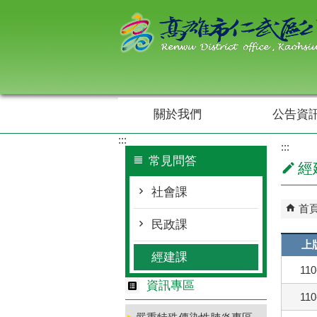
跳到主要內容區塊
關於我們
公告資
:::
:::
常見問答
經
社會課
首
民政課
上
經建課
110
資訊專區
110