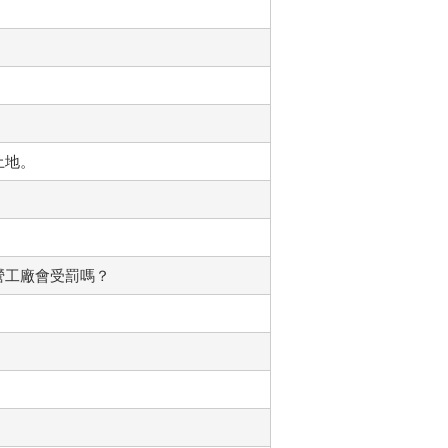
土地。
營工廠會受罰嗎？