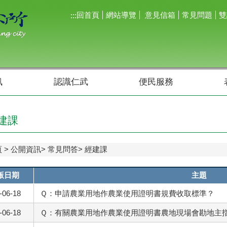
回首頁
網站導覽
意見信箱
常見問題
雙
:::
訊
認識仁武
便民服務
建課
頁
公開資訊
常見問答
經建課
版日期
主題
-06-18
Ｑ：申請農業用地作農業使用證明書規費收取標準？
-06-18
Ｑ：有關農業用地作農業使用證明書農地現場會勘地主