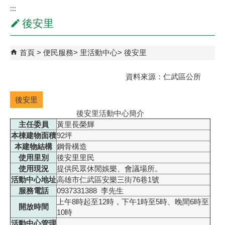
:::
後安里
首頁
便民服務
里活動中心
後安里
資料來源：仁武區公所
後安里
後安里活動中心簡介
主任委員
黃里長榮輝
本棟建物面積
92坪
本建物結構
鋼骨構造
使用里別
後安里里民
使用現況
提供民眾休閒娛樂、會議場所。
活動中心地址
高雄市仁武區安樂三街76巷1號
服務電話
0937331388 李先生
上午8時起至12時，下午1時至5時、晚間6時至
開放時間
10時
活動中心管理