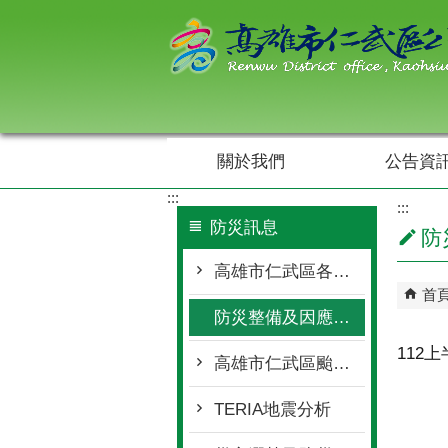
跳到主要內容區塊
關於我們
公告資
:::
:::
防災訊息
防
高雄市仁武區各單位聯繫窗口
首
防災整備及因應作為
112
高雄市仁武區颱風豪雨期間開放車輛臨時停放處所
TERIA地震分析